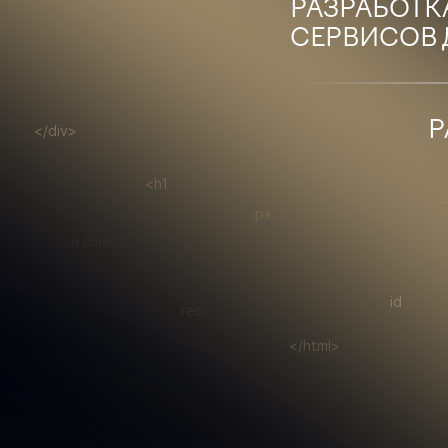
РАЗРАБОТК
СЕРВИСОВ 
Р
</div>
<h1
px
a class
id
rec
</html>
img