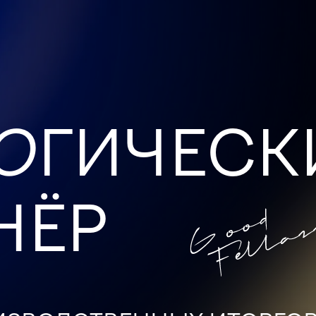
О
ГИЧЕСК
 производственных и торговы
НЁР