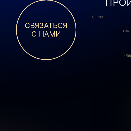
ПРО
img
</html>
СВЯЗАТЬСЯ
rec
С НАМИ
</ht