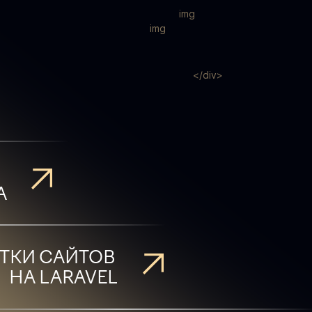
img
img
</div>
А
ТКИ САЙТОВ
НА LARAVEL