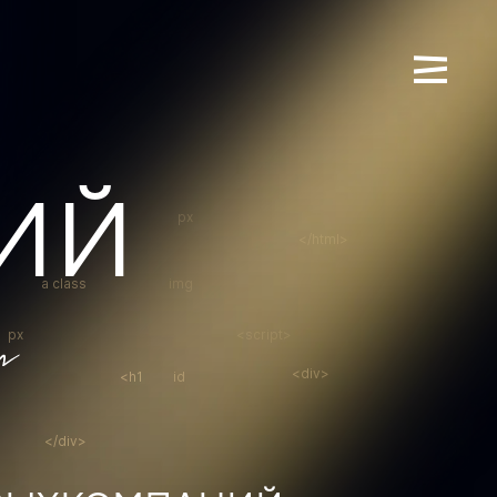
ИЙ
х компаний
px
</html>
a class
img
px
<script>
<div>
<h1
id
</div>