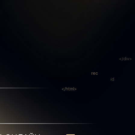
</div>
rec
id
</html>