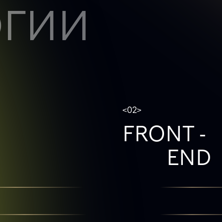
ОГИИ
<02>
FRONT -
END