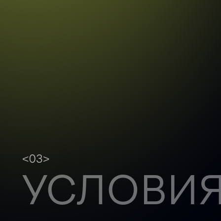
<03>
УСЛОВИ