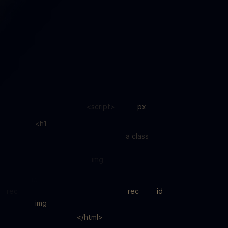
<script>
px
<h1
a class
img
id
rec
rec
id
img
</html>