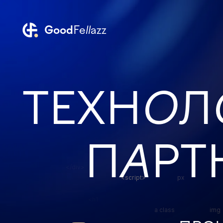
Good
Fe
ll
azz
ТЕХН
О
Л
Технологический партнёр
П
A
РТ
</div>
<script>
px
<h1
a class
img