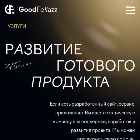
Good
Fe
ll
azz
УСЛУГИ
Р
A
ЗВИТИЕ
Г
O
ТОВОГО
ПРО
ДУКТА
Если есть разработанный сайт, сервис,
приложение. Вы ищете техническую
команду для поддержки, доработок и
развития проекта. Мы можем
предложить свою помощь.