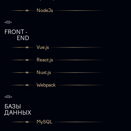
NodeJs
<02>
FRONT -
END
Vue.js
React.js
Nuxt.js
Webpack
<03>
БАЗЫ
ДАННЫХ
MySQL