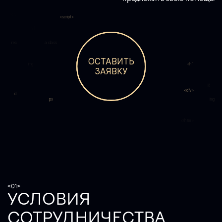
</div>
<script>
<h1
rec
a class
ОСТАВИТЬ
img
<h1
ЗАЯВКУ
id
<div>
id
px
img
</html>
<01>
УСЛОВИЯ
СОТРУДНИЧЕСТВА